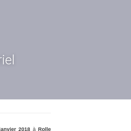
iel
janvier 2018 
à 
Rolle 