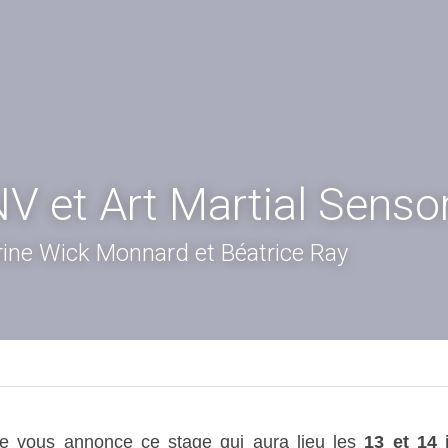
V et Art Martial Sensor
ine Wick Monnard et Béatrice Ray
je vous annonce ce stage qui aura lieu les 
13 et 14 