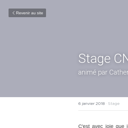
Revenir au site
Stage CN
animé par Cather
6 janvier 2018
·
Stage
C'est avec joie que 