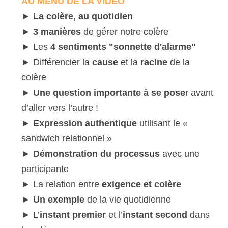
AU MENU DE LA VIDEO
► 
La colère, au quotidien
► 
3 manières
 de gérer notre colère
► Les 
4 sentiments "sonnette d'alarme"
► Différencier la 
cause 
et la 
racine 
de la 
colère
► 
Une question importante à se pose
r avant 
d’aller vers l’autre !
► 
Expression authentique
 utilisant le « 
sandwich relationnel »
► 
Démonstration du processus
 avec une 
participante
► La relation entre 
exigence et colère
►
 Un exemple
 de la vie quotidienne
► L’
instant premier
 et l’
instant second
 dans 