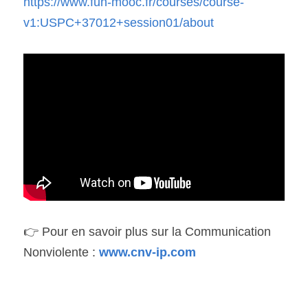
https://www.fun-mooc.fr/courses/course-
v1:USPC+37012+session01/about
👉 Pour en savoir plus sur la Communication 
Nonviolente : 
www.cnv-ip.com