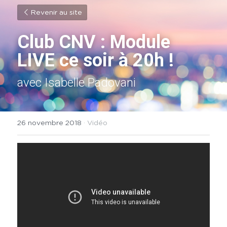
Revenir au site
Club CNV : Module 
LIVE ce soir à 20h !
avec Isabelle Padovani
26 novembre 2018
·
Vidéo