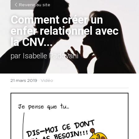
Revenir au site
Comment créer un 
enfer relationnel avec 
la CNV...
par Isabelle Padovani
21 mars 2019
·
Vidéo