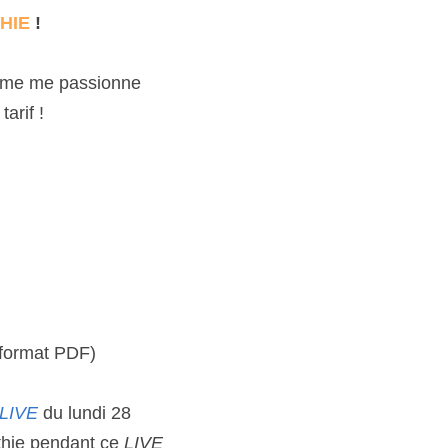
HIE
 !
hème me passionne 
arif !
 format PDF)
LIVE
du lundi 28 
thie pendant ce 
LIVE 