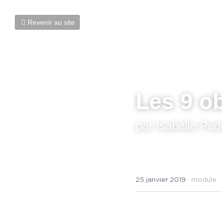
Revenir au site
Les 9 ob
par Isabelle Pad
25 janvier 2019
·
module