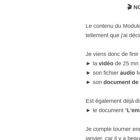
🎬 
Le contenu du Modul
tellement que j'ai déc
Je viens donc de finir
► la 
vidéo 
de 25 mn 
► son fichier 
audio 
M
► son 
document de 
Est également déjà di
► le document "
L'em
Je compte tourner enco
janvier, car il y a be